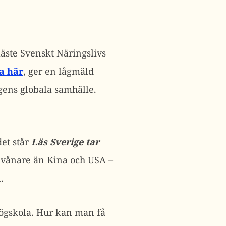
 läste Svenskt Näringslivs
a här
, ger en lågmäld
gens globala samhälle.
det står
Läs Sverige tar
invånare än Kina och USA –
.
högskola. Hur kan man få