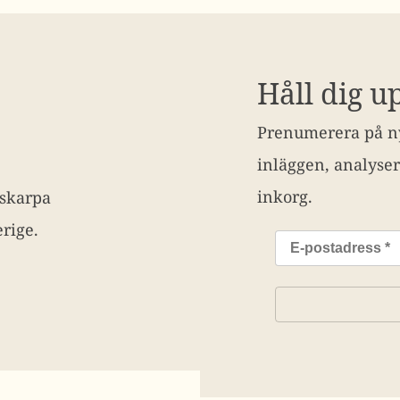
Håll dig u
Prenumerera på ny
inläggen, analyser
inkorg.
 skarpa
rige.