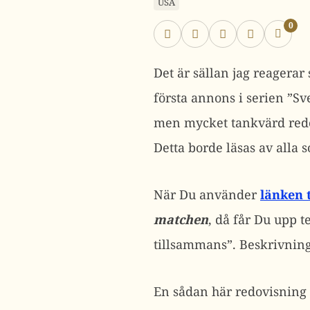
USA
0
Det är sällan jag reagerar 
första annons i serien ”S
men mycket tankvärd redov
Detta borde läsas av alla 
När Du använder
länken 
matchen
, då får Du upp 
tillsammans”. Beskrivning
En sådan här redovisning 