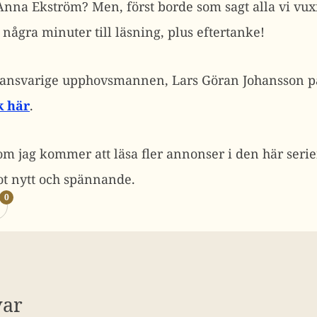
 Anna Ekström? Men, först borde som sagt alla vi vux
 några minuter till läsning, plus eftertanke!
n ansvarige upphovsmannen, Lars Göran Johansson p
k här
.
m jag kommer att läsa fler annonser i den här serie
ot nytt och spännande.
0
var