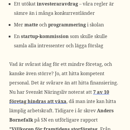
Ett utökat
investeraravdrag
– våra regler är
sämre än i många konkurrentländer
Mer
matte
och
programmering
i skolan
En
startup-kommission
som skulle skulle
samla alla intressenter och lägga förslag
Vad är svårast idag för ett mindre företag, och
kanske även större? Jo, att hitta kompetent
personal. Det är svårare än att hitta finansiering.
Nu har Svenskt Näringsliv noterat att
7 av 10
företag hindras att växa
, då man inte kan hitta
lämplig arbetskraft. Tidigare i år skrev
Anders
Bornefalk
på SN en utförligare rapport
”Villkoren för framtidens storföretag.
Från