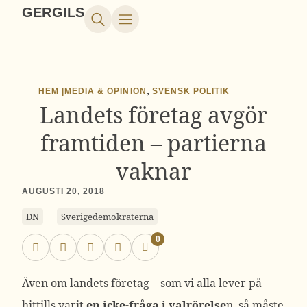
GERGILS
,
HEM |
MEDIA & OPINION
SVENSK POLITIK
Landets företag avgör
framtiden – partierna
vaknar
AUGUSTI 20, 2018
DN
Sverigedemokraterna
0
Även om landets företag – som vi alla lever på –
hittills varit
en icke-fråga i valrörelse
n, så måste