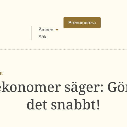
Prenumerera
Ämnen
Sök
IK
ekonomer säger: Gö
det snabbt!