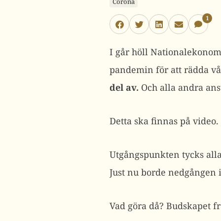
Corona
1
I går höll Nationalekonom
pandemin för att rädda v
del av.
Och alla andra ansv
Detta ska finnas på video. 
Utgångspunkten tycks all
Just nu borde nedgången i
Vad göra då? Budskapet fr