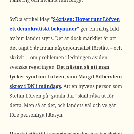
hålla Dig och invänta min blogg.
SvD:s artikel idag ”
S-krisen: Hovet runt Löfven
ett demokratiskt bekymmer
”
ger en riktig bild
av hur landet styrs. Det är dock märkligt är att
det tagit 5 år innan någonjournalist förstått – och
skrivit – om problemen i ledningen av den
svenska regeringen.
Det nästan så att man
tycker synd om Löfven, som Margit Silberstein
skrev i DN i måndags
. Att en hyvens person som
Stefan Löfven på ”gamla dar” skall råka ut för
detta. Men så är det, och landets väl och ve går
före personliga hänsyn.