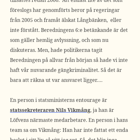
tillsattes redan 2000. Att endast lite av det som
föreslogs har genomförts beror på regeringar
från 2005 och framåt älskat Långbänken, eller
inte förstått. Beredningens 6:e betänkande är det
som gäller hemlig avlyssning, och som nu
diskuteras. Men, hade politikerna tagit
Beredningen på allvar från början så hade vi inte
haft vår nuvarande gängkriminalitet. Så det är
bara att räkna ut var ansvaret ligger….
En person i statsministerns entourage är
statssekreteraren Nils Vikmång
, ja han är
Löfvens närmaste medarbetare. En person i hans
team sa om Vikmång: Han har inte fattat ett enda