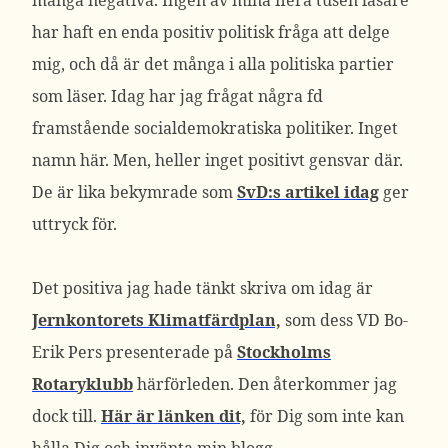
många negativa. Ingen av mina flera tusen läsare
har haft en enda positiv politisk fråga att delge
mig, och då är det många i alla politiska partier
som läser. Idag har jag frågat några fd
framstående socialdemokratiska politiker. Inget
namn här. Men, heller inget positivt gensvar där.
De är lika bekymrade som
SvD:s artikel idag
ger
uttryck för.
Det positiva jag hade tänkt skriva om idag är
Jernkontorets Klimatfärdplan,
som dess VD Bo-
Erik Pers presenterade på
Stockholms
Rotaryklubb
härförleden. Den återkommer jag
dock till.
Här är länken dit,
för Dig som inte kan