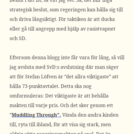
beslut i sitt liv, så vitt jag vet. Så, det blir inga
strategisk beslut, som regeringen kan hålla sig till
och driva långsiktigt. För taktiken är att ducka
eller gå till angrepp med hjälp av rasistvapnet
och SD.
Eftersom denna blogg inte får vara för lång, så vill
jag avsluta med SvD:s avslutning där man säger
att för Stefan Löfven är ”det allra viktigaste” att
hålla 73-punktavtalet. Detta ska nog
omformuleras: Det viktigaste är att behålla
makten till varje pris. Och det sker genom ett
”
Muddling Through”.
Vända den andra kinden
till, ryta till ibland, för att visa sig stark, men