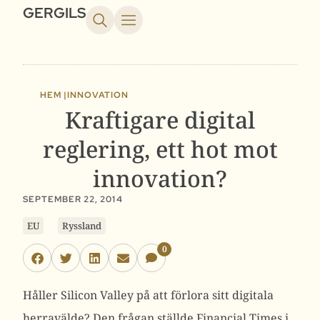
GERGILS
HEM |
INNOVATION
Kraftigare digital
reglering, ett hot mot
innovation?
SEPTEMBER 22, 2014
EU
Ryssland
0
Håller Silicon Valley på att förlora sitt digitala
herravälde? Den frågan ställde Financial Times i