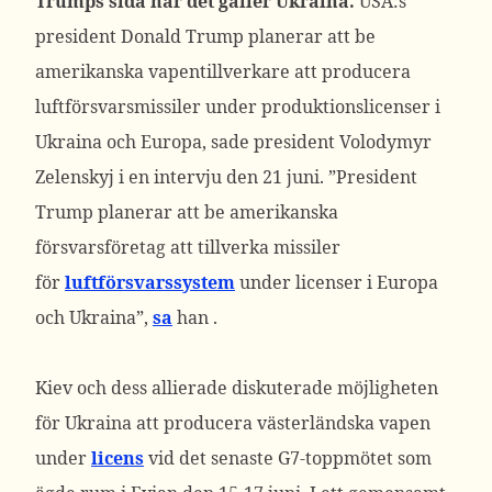
Trumps sida när det gäller Ukraina.
USA:s
president Donald Trump planerar att be
amerikanska vapentillverkare att producera
luftförsvarsmissiler under produktionslicenser i
Ukraina och Europa, sade president Volodymyr
Zelenskyj i en intervju den 21 juni.
”President
Trump planerar att be amerikanska
försvarsföretag att tillverka missiler
för
luftförsvarssystem
under licenser i Europa
och Ukraina”,
sa
han .
Kiev och dess allierade diskuterade möjligheten
för Ukraina att producera västerländska vapen
under
licens
vid det senaste G7-toppmötet som