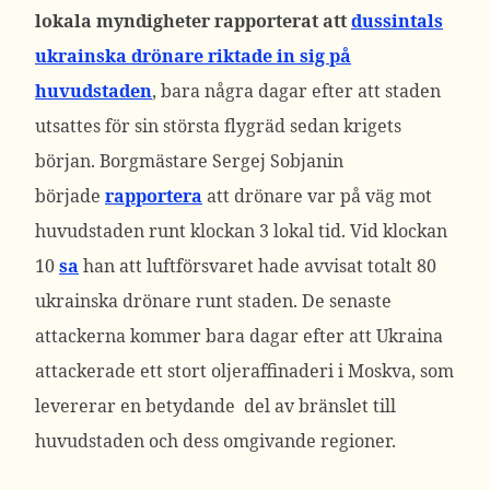
lokala myndigheter rapporterat att
dussintals
ukrainska drönare riktade in sig på
huvudstaden
, bara några dagar efter att staden
utsattes för sin största flygräd sedan krigets
början.
Borgmästare Sergej Sobjanin
började
rapportera
att drönare var på väg mot
huvudstaden runt klockan 3 lokal tid. Vid klockan
10
sa
han att luftförsvaret hade avvisat totalt 80
ukrainska drönare runt staden.
De senaste
attackerna kommer bara dagar efter att Ukraina
attackerade ett stort oljeraffinaderi i Moskva, som
levererar en betydande
del av bränslet till
huvudstaden och dess omgivande regioner.