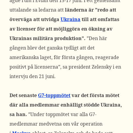
ägde rum i Evian den 15-17 juni.
I ett gemensamt
uttalande sa ledarna att
länderna är ”redo att
överväga att utvidga
Ukraina
till att omfattas
av licenser för att möjliggöra en ökning av
Ukrainas militära produktion”.
”Den här
gången blev det ganska tydligt att det
amerikanska laget, för första gången, reagerade
positivt på licenserna”, sa president Zelensky i en
intervju den 21 juni.
Det senaste
G7-toppmötet
var det första mötet
där alla medlemmar enhälligt stödde Ukraina,
sa han.
”Under toppmötet var alla G7-
medlemmar medvetna om vår operation