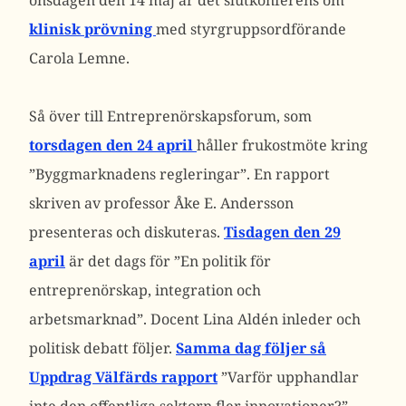
onsdagen den 14 maj är det slutkonferens om
klinisk prövning
med styrgruppsordförande
Carola Lemne.
Så över till Entreprenörskapsforum, som
torsdagen den 24 april
håller frukostmöte kring
”Byggmarknadens regleringar”. En rapport
skriven av professor Åke E. Andersson
presenteras och diskuteras.
Tisdagen den 29
april
är det dags för ”En politik för
entreprenörskap, integration och
arbetsmarknad”. Docent Lina Aldén inleder och
politisk debatt följer.
Samma dag följer så
Uppdrag Välfärds rapport
”Varför upphandlar