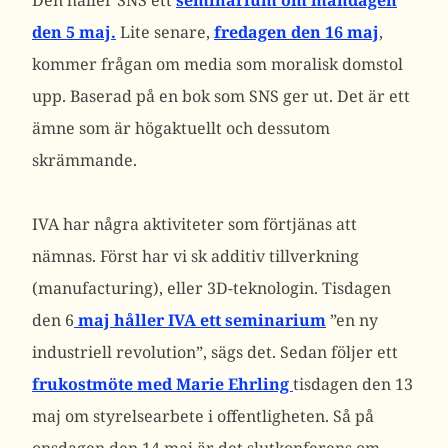
Den håller SNS ett
seminarium om måndagen
den 5 maj.
Lite senare,
fredagen den 16 maj
,
kommer frågan om media som moralisk domstol
upp. Baserad på en bok som SNS ger ut. Det är ett
ämne som är högaktuellt och dessutom
skrämmande.
IVA har några aktiviteter som förtjänas att
nämnas. Först har vi sk additiv tillverkning
(manufacturing), eller 3D-teknologin. Tisdagen
den 6
maj håller IVA ett seminarium
”en ny
industriell revolution”, sägs det. Sedan följer ett
frukostmöte med Marie Ehrling
tisdagen den 13
maj om styrelsearbete i offentligheten. Så på