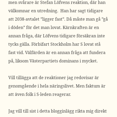
men svårare är Stefan Löfvens reaktion, där han
välkomnar en utredning. Han har sagt tidigare
att 2038-avtalet ”ligger fast”. Då måste man gå ”gå
i döden” för det man lovat. Kärnkraften är en
annan fråga, där Löfvens tidigare försäkran inte
tycks gälla. Förbifart Stockholm har S lovat stå
fast vid. Välfärden är en annan fråga att fundera
på, liksom Västerpartiets dominans i mycket.
Vill tillägga att de reaktioner jag redovisar är
genomgående i hela näringslivet. Men faktum är
att även folk i S-leden reagerar.
Jag vill till sist i detta blogginlägg rikta mig direkt