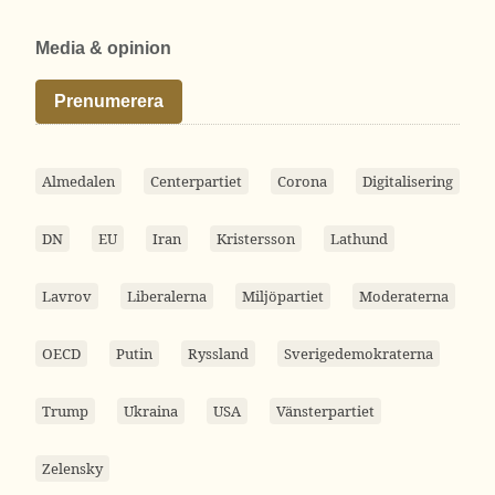
Media & opinion
Prenumerera
Almedalen
Centerpartiet
Corona
Digitalisering
DN
EU
Iran
Kristersson
Lathund
Lavrov
Liberalerna
Miljöpartiet
Moderaterna
OECD
Putin
Ryssland
Sverigedemokraterna
Trump
Ukraina
USA
Vänsterpartiet
Zelensky