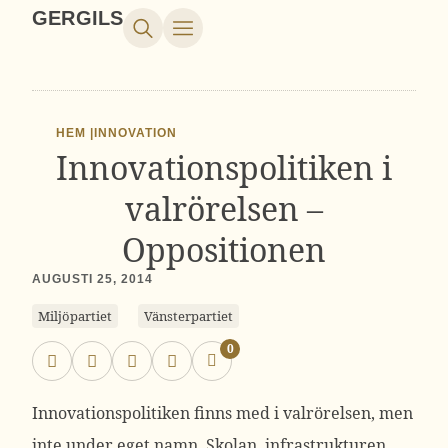
GERGILS
HEM |
INNOVATION
Innovationspolitiken i
valrörelsen –
Oppositionen
AUGUSTI 25, 2014
Miljöpartiet
Vänsterpartiet
0
Innovationspolitiken finns med i valrörelsen, men
inte under eget namn. Skolan, infrastrukturen,