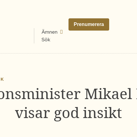
Prenumerera
Ämnen
Sök
IK
onsminister Mikae
visar god insikt