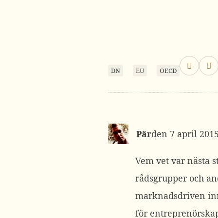
DN
EU
OECD
Pär
7 april 2015
Vem vet var nästa st
rådsgrupper och andr
marknadsdriven inno
för entreprenörskap