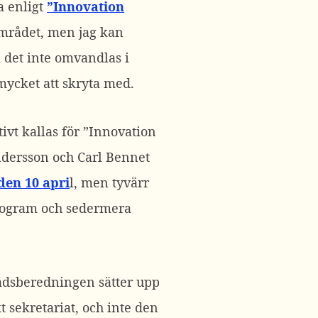
a enligt
”Innovation
området, men jag kan
m det inte omvandlas i
 mycket att skryta med.
vt kallas för ”Innovation
ndersson och Carl Bennet
den 10 apri
l, men tyvärr
program och sedermera
srådsberedningen sätter upp
t sekretariat, och inte den