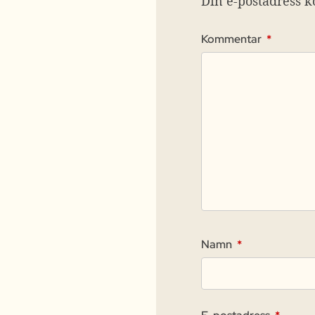
Din e-postadress k
Kommentar
*
Namn
*