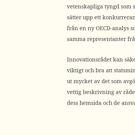
vetenskapliga tyngd som sk
sätter upp ett konkurrera
från en ny OECD-analys 
samma representanter från 
Innovationsrådet kan säkert
viktigt och bra att statsm
ut mycket av det som avg
vettig beskrivning av rådet
dess hemsida och de ansvar