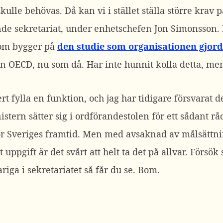
ulle behövas. Då kan vi i stället ställa större kra
nde sekretariat, under enhetschefen Jon Simonsson.
som bygger på
den studie som organisationen gjord
OECD, nu som då. Har inte hunnit kolla detta, men i 
 fylla en funktion, och jag har tidigare försvarat de
inistern sätter sig i ordförandestolen för ett sådant
ör Sveriges framtid. Men med avsaknad av målsättni
 uppgift är det svårt att helt ta det på allvar. Försö
iga i sekretariatet så får du se. Bom.