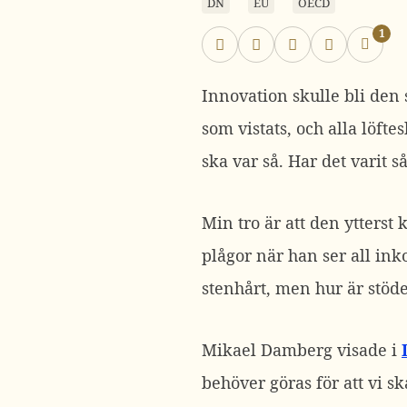
DN
EU
OECD
1
Innovation skulle bli den
som vistats, och alla löftes
ska var så. Har det varit s
Min tro är att den ytters
plågor när han ser all in
stenhårt, men hur är stödet
Mikael Damberg visade i
behöver göras för att vi sk