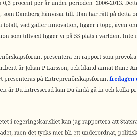
ra 0,3 procent per år under perioden 2006-2013. Dett
”
, som Damberg hänvisar till. Han har rätt på detta 
i totalt, vad gäller innovation, ligger i topp, även o
tion som tillväxt ligger vi på 55 plats i världen. Inte
nörskapsforum presentera en rapport som provokati
ribent är Johan P Larsson, och bland annat Rune A
Det presenteras på Entreprenörskapsforum
fredagen 
men är Du intresserad kan Du ändå gå in och kolla 
tet i regeringskansliet kan jag rapportera att Stat
rådet, men det tycks mer bli ett underordnat, politisk