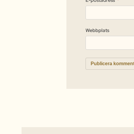
E-postadress
*
Webbplats