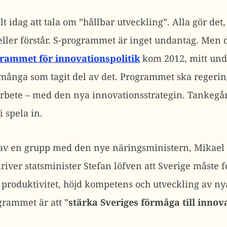
llt idag att tala om ”hållbar utveckling”. Alla gör de
eller förstår. S-programmet är inget undantag. Men dä
rammet för innovationspolitik
kom 2012, mitt und
å många som tagit del av det. Programmet ska regeri
arbete – med den nya innovationsstrategin. Tankegå
i spela in.
 av en grupp med den nye näringsministern, Mikae
kriver statsminister Stefan löfven att Sverige måste f
 produktivitet, höjd kompetens och utveckling av ny
grammet är att ”
stärka Sveriges förmåga till innov