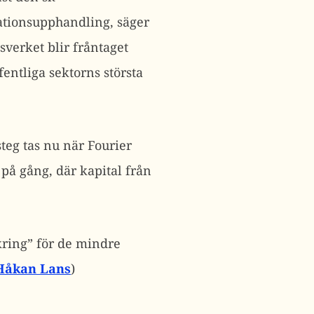
vationsupphandling, säger
sverket blir fråntaget
entliga sektorns största
steg tas nu när Fourier
 på gång, där kapital från
kring” för de mindre
Håkan Lans
)