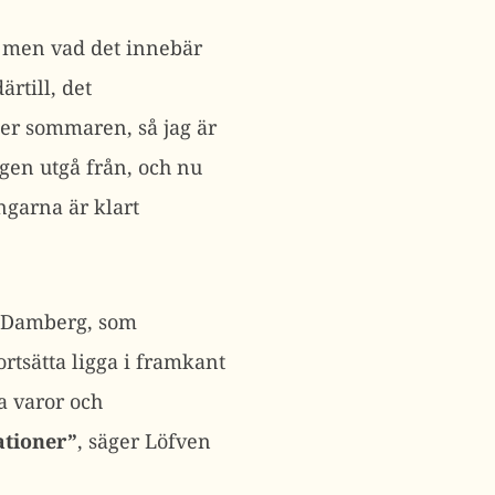
t, men vad det innebär
rtill, det
er sommaren, så jag är
ngen utgå från, och nu
ngarna är klart
l Damberg, som
ortsätta ligga i framkant
a varor och
ationer”
, säger Löfven