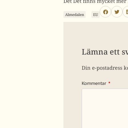
Det Det finns mycket mer
Almedalen
EU
Lämna ett s
Din e-postadress k
Kommentar
*