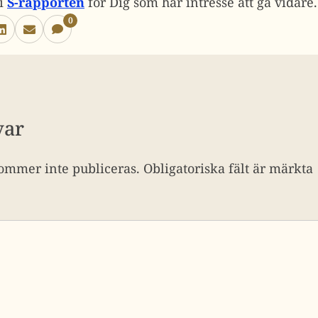
 i
S-rapporten
för Dig som har intresse att gå vidare.
0
var
ommer inte publiceras.
Obligatoriska fält är märkta