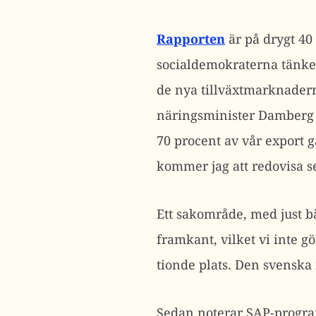
Rapporten
är på drygt 40 
socialdemokraterna tänker 
de nya tillväxtmarknadern
näringsminister Damberg n
70 procent av vår export g
kommer jag att redovisa s
Ett sakområde, med just b
framkant, vilket vi inte 
tionde plats. Den svensk
Sedan noterar SAP-program