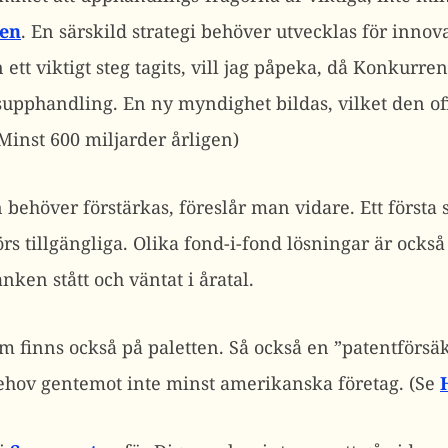
gen
. En särskild strategi behöver utvecklas för inno
ett viktigt steg tagits, vill jag påpeka, då Konkurren
upphandling. En ny myndighet bildas, vilket den off
inst 600 miljarder årligen)
 behöver förstärkas, föreslår man vidare. Ett första 
rs tillgängliga. Olika fond-i-fond lösningar är också
ken stått och väntat i åratal.
am finns också på paletten. Så också en ”patentförsä
 behov gentemot inte minst amerikanska företag. (Se