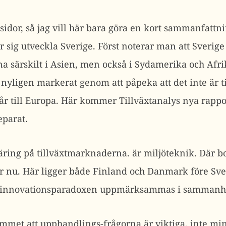
sidor, så jag vill här bara göra en kort sammanfattn
sig utveckla Sverige. Först noterar man att Sverige
a särskilt i Asien, men också i Sydamerika och Afri
yligen markerat genom att påpeka att det inte är til
år till Europa. Här kommer Tillväxtanalys nya rapport
eparat.
äring på tillväxtmarknaderna. är miljöteknik. Där b
gör nu. Här ligger både Finland och Danmark före S
a innovationsparadoxen uppmärksammas i sammanhang
met att upphandlings-frågorna är viktiga, inte min