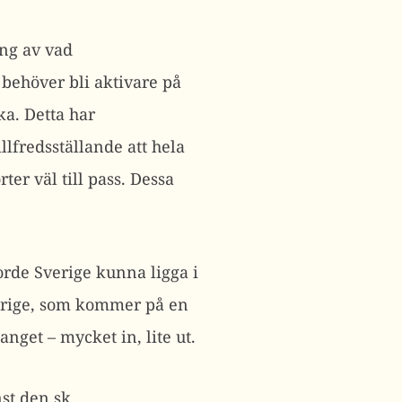
ing av vad
 behöver bli aktivare på
ka. Detta har
lfredsställande att hela
er väl till pass. Dessa
orde Sverige kunna ligga i
verige, som kommer på en
et – mycket in, lite ut.
st den sk