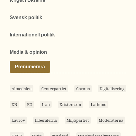
Kriget i Ukraina
Svensk politik
Internationell politik
Media & opinion
Prenumerera
Almedalen
Centerpartiet
Corona
Digitalisering
DN
EU
Iran
Kristersson
Lathund
Lavrov
Liberalerna
Miljöpartiet
Moderaterna
OECD
Putin
Ryssland
Sverigedemokraterna