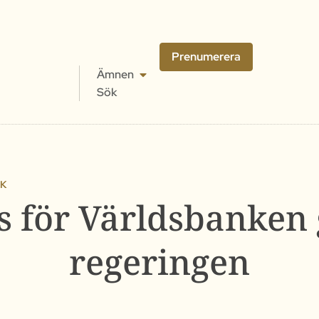
Prenumerera
Ämnen
Sök
IK
s för Världsbanken g
regeringen