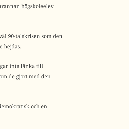
 varannan högskoleelev
åväl 90-talskrisen som den
e hejdas.
ågar inte länka till
som de gjort med den
aldemokratisk och en