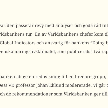
 världen passerar revy med analyser och goda råd til
ärldsbankens tur. En av Världsbankens chefer kom ti
 Global Indicators och ansvarig för bankens ”Doing 
svenska näringslivsklimatet, som publicerats i två ra
banken att ge en redovisning till en bredare grupp, i
ss VD professor Johan Eklund modererade. Vi går d
 och de rekommendationer som Världsbanken ger till