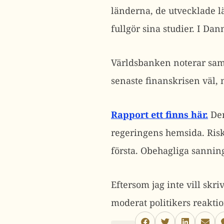
länderna, de utvecklade l
fullgör sina studier. I D
Världsbanken noterar samt
senaste finanskrisen väl, 
Rapport ett finns här
.
Den
regeringens hemsida. Risk
första. Obehagliga sanning
Eftersom jag inte vill skr
moderat politikers reakt