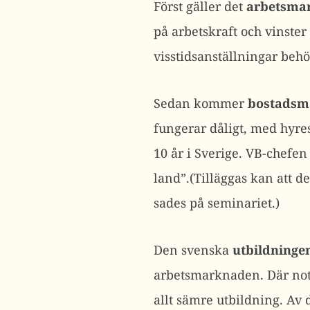
Först gäller det
arbetsma
på arbetskraft och vinster
visstidsanställningar beh
Sedan kommer
bostadsm
fungerar dåligt, med hyres
10 år i Sverige. VB-chefe
land”.(Tilläggas kan att de
sades på seminariet.)
Den svenska
utbildninge
arbetsmarknaden. Där note
allt sämre utbildning. Av 