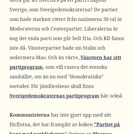
detta går att överföra på ett parti i dagens
Sverige, som Sverigedemokraterna? De partier
som hade starkast rötter från nazismens 30-tal är
Moderaterna och Centerpartiet. Liberalerna är
nog det enda parti som går helt fria. Och KD fanns
inte då. Vänsterpartiet hade sin Stalin och
sedermera Mao. Och än värre,
Vänstern har sitt
partiprogram,
som vill rasera det svenska
samhället, om än nu med ”demokratiska”
metoder. För jämförelsens skull finns
Sverigedemokraternas partiprogram
här också
Kommunisterna
har inte gjort upp med sitt
förflutna, det har framgått av boken
”Partiet på