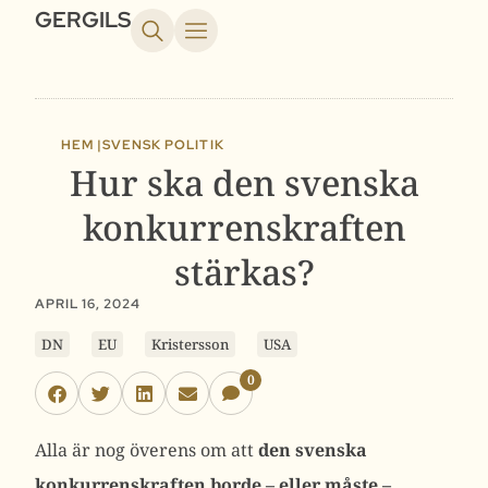
GERGILS
HEM |
SVENSK POLITIK
Hur ska den svenska
konkurrenskraften
stärkas?
APRIL 16, 2024
DN
EU
Kristersson
USA
0
Alla är nog överens om att
den svenska
konkurrenskraften borde – eller måste –