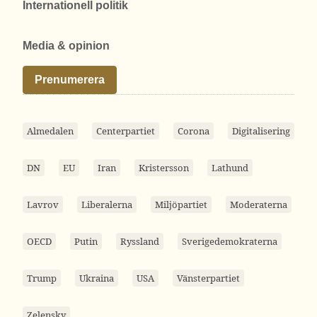
Internationell politik
Media & opinion
Prenumerera
Almedalen
Centerpartiet
Corona
Digitalisering
DN
EU
Iran
Kristersson
Lathund
Lavrov
Liberalerna
Miljöpartiet
Moderaterna
OECD
Putin
Ryssland
Sverigedemokraterna
Trump
Ukraina
USA
Vänsterpartiet
Zelensky