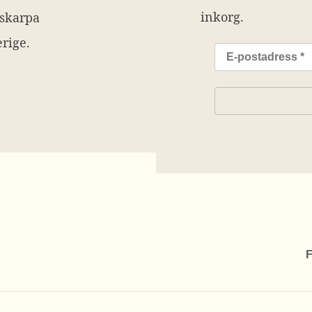
inkorg.
 skarpa
rige.
F