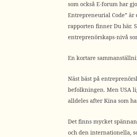
som också E-forum har gjor
Entrepreneurial Code” är d
rapporten finner Du här. 
entreprenörskaps-nivå so
En kortare sammanställni
Näst bäst på entreprenörs
befolkningen. Men USA lig
alldeles after Kina som h
Det finns mycket spännand
och den internationella, 