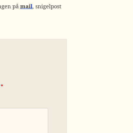
ingen på
mai
l
, snigelpost
*