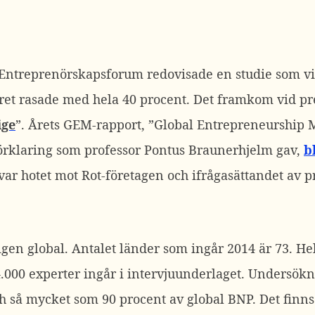
 Entreprenörskapsforum redovisade en studie som vis
ret rasade med hela 40 procent. Det framkom vid p
ige
”. Årets GEM-rapport, ”Global Entrepreneurship 
örklaring som professor Pontus Braunerhjelm gav,
b
ar hotet mot Rot-företagen och ifrågasättandet av pr
igen global. Antalet länder som ingår 2014 är 73. He
000 experter ingår i intervjuunderlaget. Undersök
h så mycket som 90 procent av global BNP. Det finns 