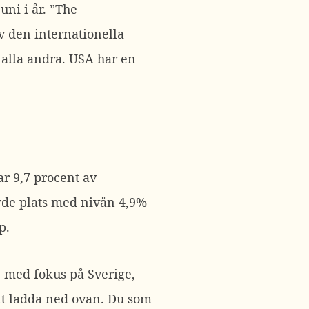
ni i år. ”The
v den internationella
 alla andra. USA har en
r 9,7 procent av
rde plats med nivån 4,9%
p.
, med fokus på Sverige,
att ladda ned ovan. Du som