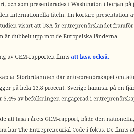
t, och som presenterades i Washington i början på ju
en internationella titeln. En kortare presentation a
Studien visart att USA är entreprenörslandet framför
m är dubbelt upp mot de Europeiska länderna.
ng av GEM-rapporten finns
att läsa också.
kap är Storbritannien där entreprenörskapet omfatta
ger på hela 13,8 procent. Sverige hamnar på en fjä
ar 5,4% av befolkningen engagerad i entreprenörska
e att läsa i årets GEM-rapport, både den nationella
som har The Entrepreneurial Code i fokus. De finns 