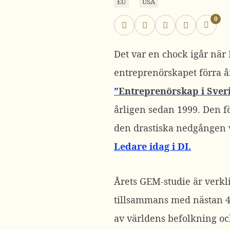
EU
USA
0
Det var en chock igår när
entreprenörskapet förra å
”
Entreprenörskap i Sver
årligen sedan 1999. Den f
den drastiska nedgången v
Ledare idag i DI.
Årets GEM-studie är verkl
tillsammans med nästan 4.
av världens befolkning oc