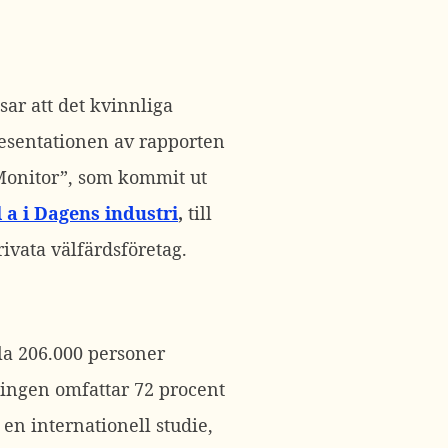
ar att det kvinnliga
resentationen av rapporten
Monitor”, som kommit ut
l a i Dagens industri
,
till
ivata välfärdsföretag.
la 206.000 personer
ningen omfattar 72 procent
en internationell studie,