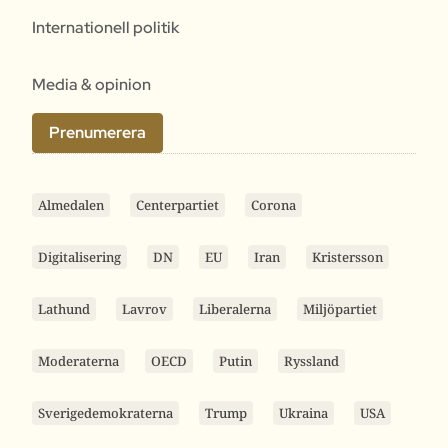
Internationell politik
Media & opinion
Prenumerera
Almedalen
Centerpartiet
Corona
Digitalisering
DN
EU
Iran
Kristersson
Lathund
Lavrov
Liberalerna
Miljöpartiet
Moderaterna
OECD
Putin
Ryssland
Sverigedemokraterna
Trump
Ukraina
USA