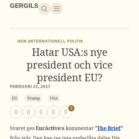
GERGILS
HEM |
INTERNATIONELL POLITIK
Hatar USA:s nye
president och vice
president EU?
FEBRUARI 21, 2017
EU
Trump
USA
2
Svaret ges
EurActive:s
kommentar ”
The Brief
”
från igår. Den kan jag inte underlåta delge Dig