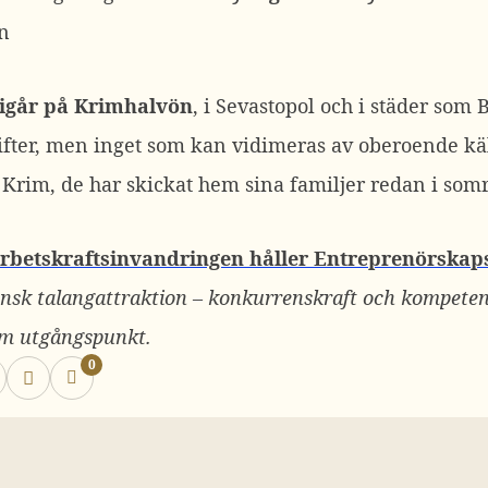
n
igår på Krimhalvön
, i Sevastopol och i städer som 
fter, men inget som kan vidimeras av oberoende käl
 Krim, de har skickat hem sina familjer redan i som
betskraftsinvandringen håller Entreprenörskap
ensk talangattraktion – konkurrenskraft och kompet
om utgångspunkt.
0