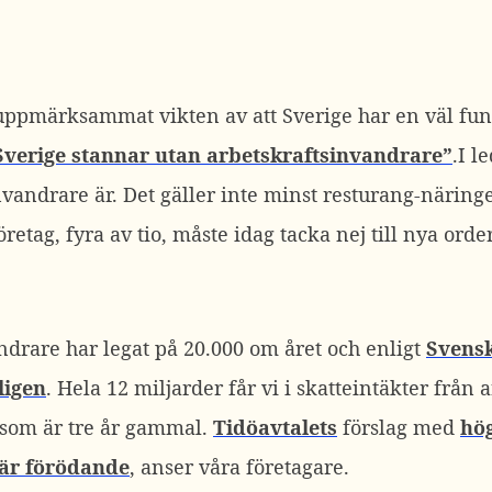
uppmärksammat vikten av att Sverige har en väl fu
Sverige stannar utan arbetskraftsinvandrare”
.I l
nvandrare är. Det gäller inte minst resturang-närin
ag, fyra av tio, måste idag tacka nej till nya order.
drare har legat på 20.000 om året och enligt
Svensk
ligen
. Hela 12 miljarder får vi i skatteintäkter från
 som är tre år gammal.
Tidöavtalets
förslag med
hög
 är förödande
, anser våra företagare.