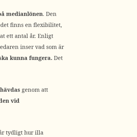
 på medianlönen
. Den
et finns en flexibilitet,
 ett antal år. Enligt
redaren inser vad som är
 ska kunna fungera.
Det
 hävdas
genom att
den vid
r tydligt hur illa