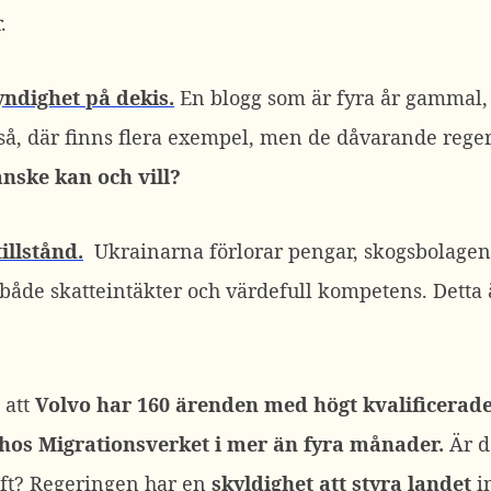
.
ndighet på dekis.
En blogg som är fyra år gammal, 
så, där finns flera exempel, men de dåvarande reger
ske kan och vill?
illstånd.
Ukrainarna förlorar pengar, skogsbolagen
 både skatteintäkter och värdefull kompetens. Detta
 att
Volvo har 160 ärenden med högt kvalificerad
t hos Migrationsverket i mer än fyra månader.
Är d
ft? Regeringen har en
skyldighet att styra landet
i