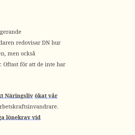
ngerande
edaren redovisar DN hur
gen, men också
 Oftast för att de inte har
t Näringsliv
ökat vår
 arbetskraftsinvandrare.
a lönekrav vid