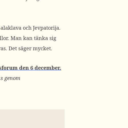
Balaklava och Jevpatorija.
lor. Man kan tänka sig
ras. Det säger mycket.
sforum den 6 december.
ens genom