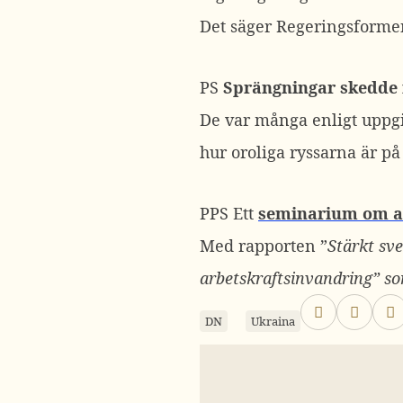
Det säger Regeringsforme
PS
Sprängningar skedde 
De var många enligt uppgi
hur oroliga ryssarna är på
PPS Ett
seminarium om ar
Med rapporten ”
Stärkt sv
arbetskraftsinvandring” s
DN
Ukraina