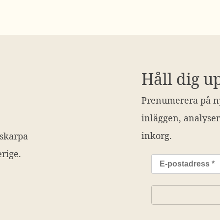
Håll dig u
Prenumerera på ny
inläggen, analyser
inkorg.
 skarpa
rige.