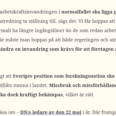
t arbetskraftsinvandringen i
normalfallet ska ligga
redning ta ställning till. sägs det. Vi får hoppas att d
malt ha längre ingångslöner än de som redan arbetat
 Här måste man hoppas på att både regeringen och ut
 hindra en invandring som krävs för att företagen
gt att
Sveriges position som forskningsnation ska
illåts stanna i landet.
Missbruk och missförhållan
ska dock kraftigt bekämpas
, vilket är rätt.
läsa om –
DN:s ledare av den 22 maj
i år. Där framgå