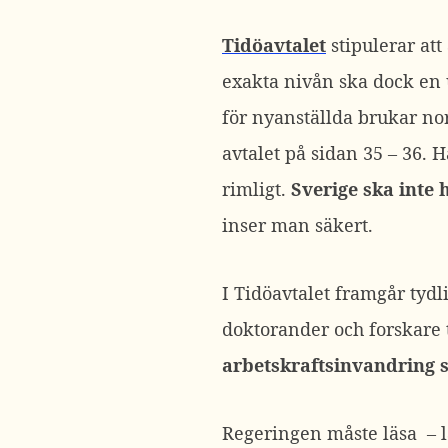
Tidöavtalet
stipulerar at
exakta nivån ska dock en ut
för nyanställda brukar nor
avtalet på sidan 35 – 36.
rimligt.
Sverige ska inte
inser man säkert.
I Tidöavtalet framgår tydli
doktorander och forskare t
arbetskraftsinvandring 
Regeringen måste läsa – 