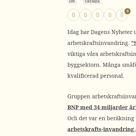
DN
Ukraina
0
Idag har Dagens Nyheter 
arbetskraftsinvandring.
”
viktiga våra arbetskraftsi
byggsektorn. Många småföret
kvalificerad personal.
Gruppen arbetskraftsinvan
BNP med 34 miljarder år
Och det var en beräkning
arbetskrafts-invandring