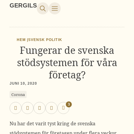
GERGILS
HEM |
SVENSK POLITIK
Fungerar de svenska
stödsystemen för våra
företag?
JUNI 10, 2020
Corona
3
Nu har det varit tyst kring de svenska
stödsystemen för företagen under flera veckor.