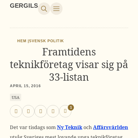
GERGILS
HEM |
SVENSK POLITIK
Framtidens
teknikföretag visar sig på
33-listan
APRIL 15, 2016
USA
1
Det var tisdags som
Ny Teknik
och
Affärsvärlden
utsåg Sveriges mest lovande unga teknikföretag.