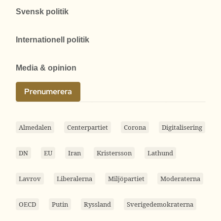
Svensk politik
Internationell politik
Media & opinion
Prenumerera
Almedalen
Centerpartiet
Corona
Digitalisering
DN
EU
Iran
Kristersson
Lathund
Lavrov
Liberalerna
Miljöpartiet
Moderaterna
OECD
Putin
Ryssland
Sverigedemokraterna