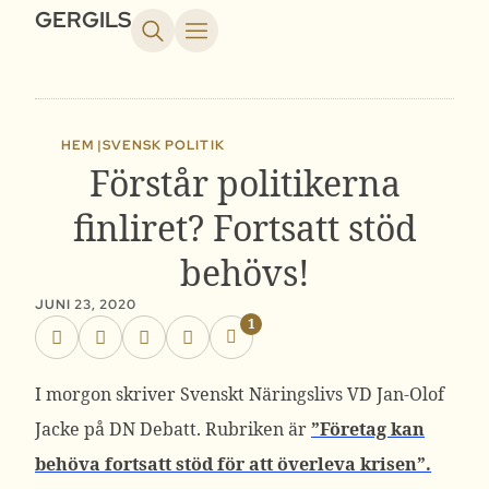
GERGILS
HEM |
SVENSK POLITIK
Förstår politikerna
finliret? Fortsatt stöd
behövs!
JUNI 23, 2020
1
I morgon skriver Svenskt Näringslivs VD Jan-Olof
Jacke på DN Debatt. Rubriken är
”Företag kan
behöva fortsatt stöd för att överleva krisen”.