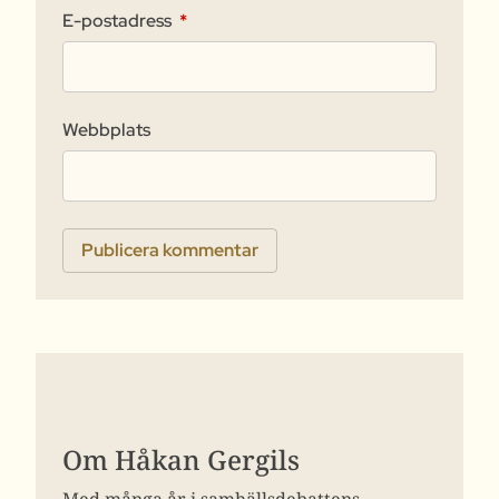
E-postadress
*
Webbplats
Om Håkan Gergils
Med många år i samhällsdebattens