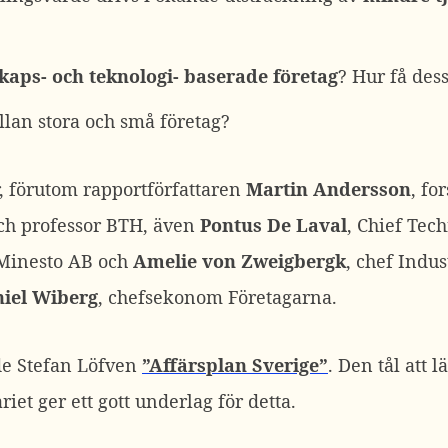
kaps- och teknologi- baserade företag
? Hur få des
lan stora och små företag?
, förutom rapportförfattaren
Martin Andersson
, fo
ch professor BTH, även
Pontus De Laval
, Chief Tech
 Minesto AB och
Amelie von Zweigbergk
, chef Indus
iel Wiberg
, chefsekonom Företagarna.
de Stefan Löfven
”Affärsplan Sverige”
. Den tål att 
et ger ett gott underlag för detta.