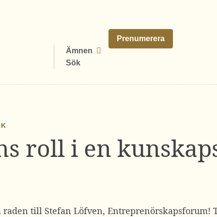
Prenumerera
Ämnen
Sök
IK
ns roll i en kunska
ta raden till Stefan Löfven, Entreprenörskapsforum!