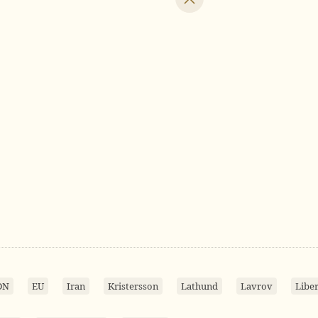
DN
EU
Iran
Kristersson
Lathund
Lavrov
Libe