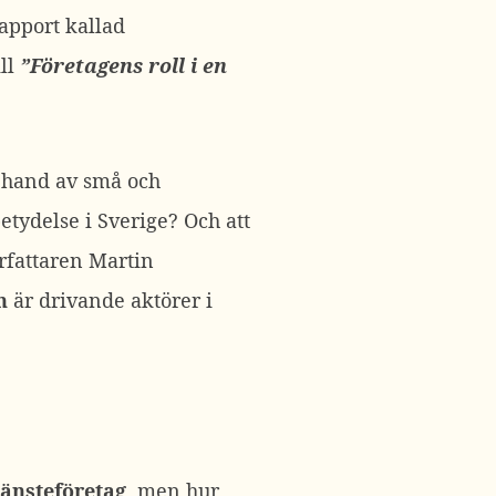
apport kallad
ill
”Företagens roll i en
a hand av små och
etydelse i Sverige? Och att
örfattaren Martin
n
är drivande aktörer i
jänsteföretag
, men hur