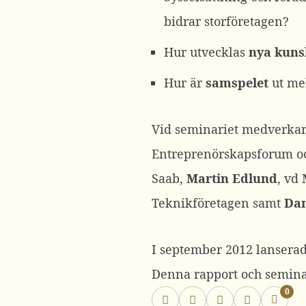
bidrar storföretagen?
Hur utvecklas
nya kuns
Hur är
samspelet
ut mel
Vid seminariet medverkar
Entreprenörskapsforum o
Saab,
Martin Edlund
, vd
Teknikföretagen samt
Dan
I september 2012 lansera
Denna rapport och seminari
0