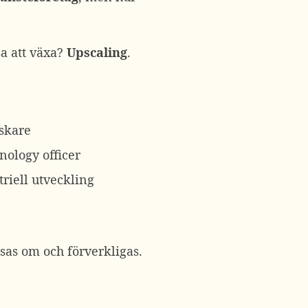
sa att växa?
Upscaling
.
rskare
nology officer
triell utveckling
läsas om och förverkligas.