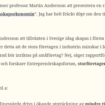
mer professor Martin Andersson att presentera en r
kunskapsekonomin
”. Jag har helt fräckt döpt om den t
ndersson att tillväxten i Sverige idag skapas i först
r detta att de stora företagen i industrin minskar i b
grad bör inriktas på småföretag? Nej, säger rapportf
 och forskare Entreprenörskapsforum,
storföretage
l a:
dlingsvärde drivs i ökande utsträckning av
mindre
t