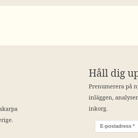
Håll dig u
Prenumerera på ny
inläggen, analyser
inkorg.
 skarpa
rige.