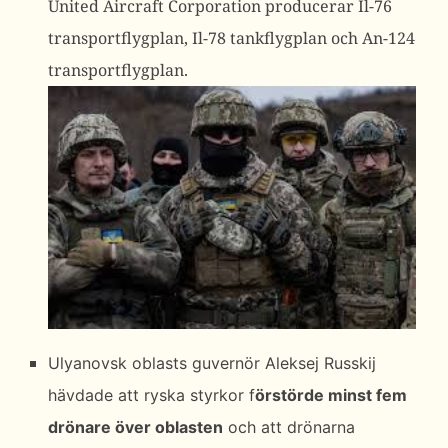
United Aircraft Corporation producerar Il-76
transportflygplan, Il-78 tankflygplan och An-124
transportflygplan.
Ulyanovsk oblasts guvernör Aleksej Russkij
hävdade att ryska styrkor f
örstörde minst fem
drönare över oblasten
och att drönarna