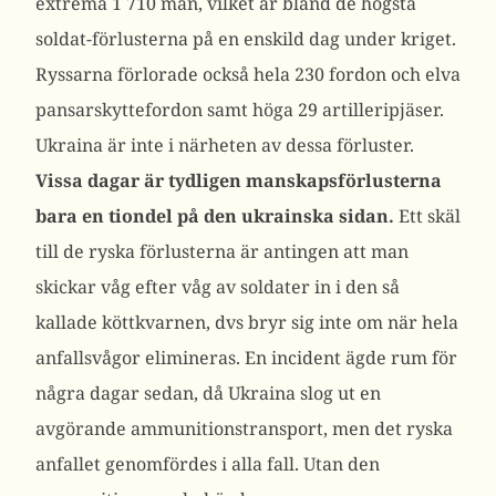
extrema 1 710 man, vilket är bland de högsta
soldat-förlusterna på en enskild dag under kriget.
Ryssarna förlorade också hela 230 fordon och elva
pansarskyttefordon samt höga 29 artilleripjäser.
Ukraina är inte i närheten av dessa förluster.
Vissa dagar är tydligen manskapsförlusterna
bara en tiondel på den ukrainska sidan.
Ett skäl
till de ryska förlusterna är antingen att man
skickar våg efter våg av soldater in i den så
kallade köttkvarnen, dvs bryr sig inte om när hela
anfallsvågor elimineras. En incident ägde rum för
några dagar sedan, då Ukraina slog ut en
avgörande ammunitionstransport, men det ryska
anfallet genomfördes i alla fall. Utan den