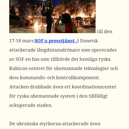
till den
17-18 mars.
SOF:s presstjänst .
I Donetsk
attackerade långdistansdrönare som opererades
av SOF en bas som tillhörde det hemliga ryska
Rubicon-centret för obemannade teknologier och
dess kommando- och kontrollkomponent.
Attacken drabbade även ett koordinationscenter
för ryska obemannade system i den tillfälligt
ockuperade staden.
De ukrainska styrkorna attackerade även