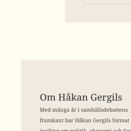
Om Håkan Gergils
Med många år i samhällsdebattens
framkant har Håkan Gergils format
insikter om politik, ekonomi och Sve