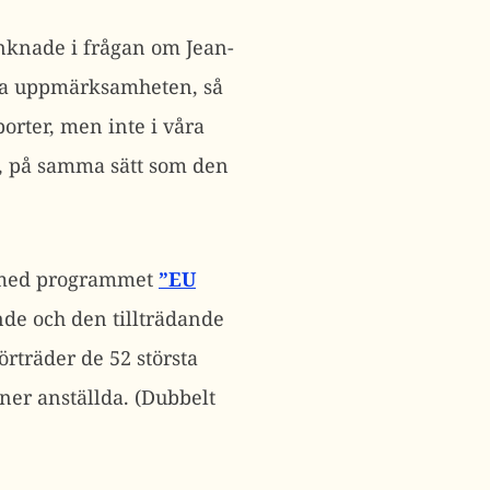
unknade i frågan om Jean-
ela uppmärksamheten, så
orter, men inte i våra
s, på samma sätt som den
U med programmet
”EU
de och den tillträdande
örträder de 52 största
ner anställda. (Dubbelt