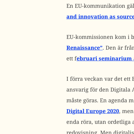
En EU-kommunikation gälle
and innovation as sourc
EU-kommissionen kom i b
Renaissance”
. Den är frå
ett f
ebruari seminarium 
I förra veckan var det ett
ansvarig för den Digitala
måste göras. En agenda me
Digital Europe 2020
, men
enda röra, utan ordetliga
redovisning. Men digitalise