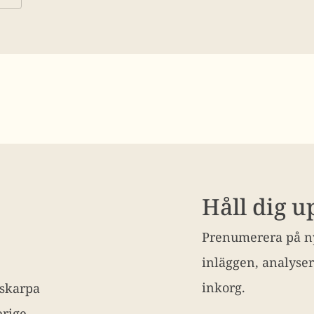
Håll dig 
Prenumerera på ny
inläggen, analyser
inkorg.
 skarpa
rige.