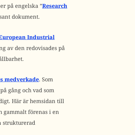
er på engelska ”
Research
essant dokument.
 European Industrial
ing av den redovisades på
llbarhet.
es medverkade
. Som
r på gång och vad som
igt. Här är hemsidan till
och gammalt förenas i en
n strukturerad