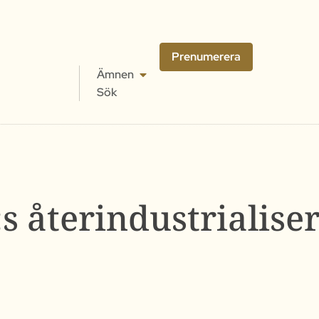
Prenumerera
Ämnen
Sök
s återindustrialise