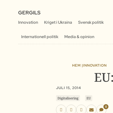
GERGILS
Innovation
Kriget i Ukraina
Svensk politik
Internationell politik
Media & opinion
HEM |
INNOVATION
EU:
JULI 15, 2014
Digitalisering
EU
0