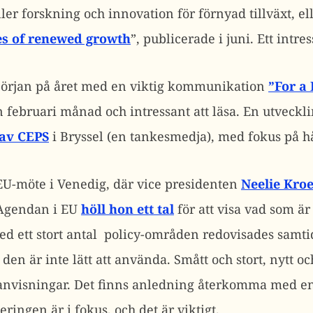
r forskning och innovation för förnyad tillväxt, ell
es of renewed growth
”, publicerade i juni. Ett intr
örjan på året med en viktig kommunikation
”
For a
n februari månad och intressant att läsa. En utveckl
av CEPS
i Bryssel (en tankesmedja), med fokus på hå
 EU-möte i Venedig, där vice presidenten
Neelie Kro
 Agendan i EU
höll hon ett tal
för att visa vad som ä
d ett stort antal policy-områden redovisades samtid
 den är inte lätt att använda. Smått och stort, nytt 
 anvisningar. Det finns anledning återkomma med e
ringen är i fokus, och det är viktigt.