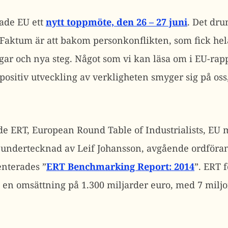
hade EU ett
nytt toppmöte, den 26 – 27 juni
. Det dr
. Faktum är att bakom personkonflikten, som fick h
r och nya steg. Något som vi kan läsa om i EU-rapp
positiv utveckling av verkligheten smyger sig på os
de ERT, European Round Table of Industrialists, E
 undertecknad av Leif Johansson, avgående ordföran
enterades ”
ERT Benchmarking Report: 2014
”. ERT f
en omsättning på 1.300 miljarder euro, med 7 miljo