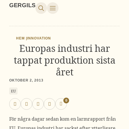
GERGILS
HEM |
INNOVATION
Europas industri har
tappat produktion sista
året
OKTOBER 2, 2013
EU
0
För några dagar sedan kom en larmrapport från
EU. Europas industri har sackat efter ytterligare.