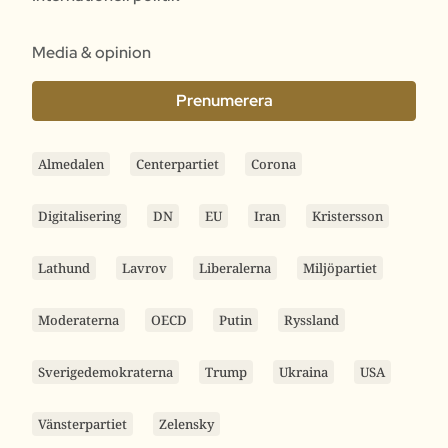
Media & opinion
Prenumerera
Almedalen
Centerpartiet
Corona
Digitalisering
DN
EU
Iran
Kristersson
Lathund
Lavrov
Liberalerna
Miljöpartiet
Moderaterna
OECD
Putin
Ryssland
Sverigedemokraterna
Trump
Ukraina
USA
Vänsterpartiet
Zelensky