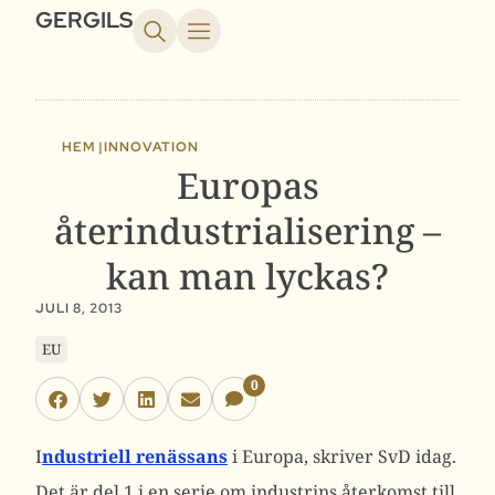
GERGILS
HEM |
INNOVATION
Europas
återindustrialisering –
kan man lyckas?
JULI 8, 2013
EU
0
I
ndustriell renässans
i Europa, skriver SvD idag.
Det är del 1 i en serie om industrins återkomst till