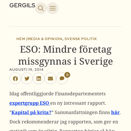
GERGILS
,
HEM |
MEDIA & OPINION
SVENSK POLITIK
ESO: Mindre företag
missgynnas i Sverige
AUGUSTI 19, 2014
0
Idag offentliggjorde Finansdepartementets
expertgrupp ESO
en ny intressant rapport.
”
Kapital på krita?
” Sammanfattningen finns
här
.
Dock rekommenderar jag rapporten, som ger en