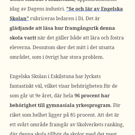
idag av Dagens industri.
”Se och lär av Engelska
Skolan”
rubriceras ledaren i Di. Det är
glädjande att läsa hur framgångsrik denna
skola varit
när det gäller både att lära och fostra
eleverna. Dessutom sker det mitt i det utsatta
området, som i övrigt har stora problem.
Engelska Skolan i Eskilstuna har lyckats
fantastiskt väl, vilket visar behörigheten för de
som går ut 9e året, där hela
96 procent har
behörighet till gymnasiala yrkesprogram
. För
riket som helhet ligger på 85 procent. Att det är
ett svårt område framgår av Skolverkets ranking,
där denna skola tillhör de skolor med det mest