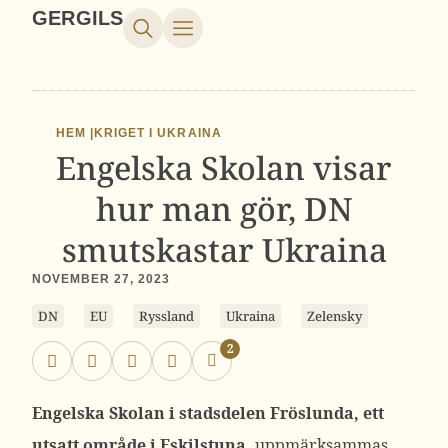
GERGILS
HEM |
KRIGET I UKRAINA
Engelska Skolan visar
hur man gör, DN
smutskastar Ukraina
NOVEMBER 27, 2023
DN
EU
Ryssland
Ukraina
Zelensky
2
Engelska Skolan i stadsdelen Fröslunda, ett
utsatt område i Eskilstuna,
uppmärksammas