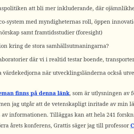
nspolitiken att bli mer inkluderande, där ojämnlikhe
co-system med myndigheternas roll, öppen innovatio
nörskap samt framtidsstudier (foresight)
tion kring de stora samhällsutmaningarna?
aboratorier där vi i realtid testar boende, transporte
a värdekedjorna när utvecklingsländerna också utv
eman finns på denna länk
, som är utlysningen av 
 men jag utgår att de vetenskapligt inritade av min l
s av informationen. Tilläggas kan att hela 241 forsk
ra årets konferens, Grattis säger jag till professor
C