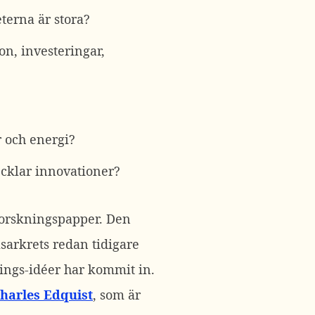
terna är stora?
n, investeringar,
r och energi?
ecklar innovationer?
forskningspapper. Den
äsarkrets redan tidigare
nings-idéer har kommit in.
harles Edquist
, som är