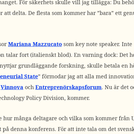
get. För säkerhets skulle vill jag tillägga: Du behö
r att delta. De flesta som kommer har ”bara” ett gen
ssor
Mariana Mazzucato
som key note speaker. Inte d
alar fort (italienskt blod). En varning dock: Det h
nyttjar grundläggande forskning, skulle betala en hö
eneurial State
” förmodar jag att alla med innovatio
å
Vinnova
och
Entreprenörskapsforum
. Nu är det o
chnology Policy Division, kommer.
t se hur många deltagare och vilka som kommer från
på denna konferens. För att inte tala om det svens