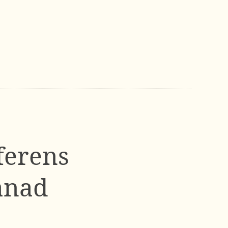
ferens
månad