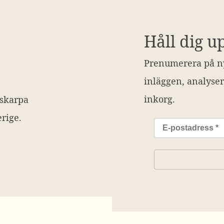
Håll dig u
Prenumerera på ny
inläggen, analyser
inkorg.
 skarpa
rige.