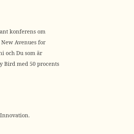
ssant konferens om
g New Avenues for
uni och Du som är
ly Bird med 50 procents
 Innovation.