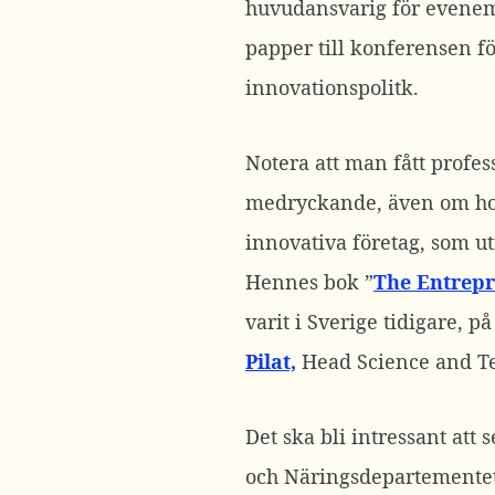
huvudansvarig för eveneman
papper till konferensen fö
innovationspolitk.
Notera att man fått profe
medryckande, även om hon t
innovativa företag, som ut
Hennes bok ”
The Entrepr
varit i Sverige tidigare, p
Pilat,
Head Science and Te
Det ska bli intressant at
och Näringsdepartementet 