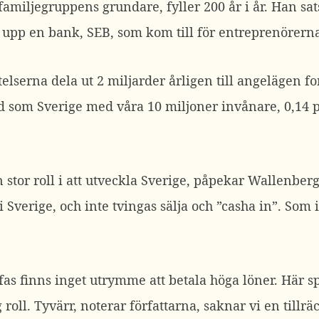
amiljegruppens grundare, fyller 200 år i år. Han s
 upp en bank, SEB, som kom till för entreprenörerna
elserna dela ut 2 miljarder årligen till angelägen f
 land som Sverige med våra 10 miljoner invånare, 0,14
stor roll i att utveckla Sverige, påpekar Wallenberga
 i Sverige, och inte tvingas sälja och ”casha in”. Som 
xtfas finns inget utrymme att betala höga löner. Här s
roll. Tyvärr, noterar författarna, saknar vi en tillr