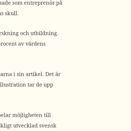
atsade som entreprenör på
s skull.
orskning och utbildning.
 procent av värdens
rna i sin artikel. Det är
illustration tar de upp
pelar möjligheten till
äckligt utvecklad svensk