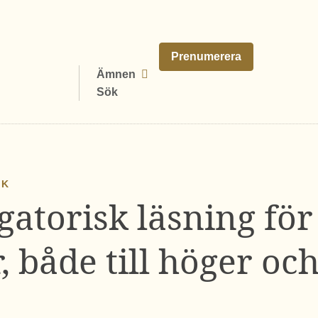
Prenumerera
Ämnen
Sök
IK
gatorisk läsning fö
r, både till höger oc