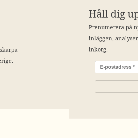
Håll dig u
Prenumerera på ny
inläggen, analyser
inkorg.
 skarpa
rige.