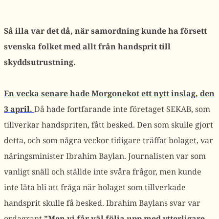
Så illa var det då, när samordning kunde ha försett
svenska folket med allt från handsprit till
skyddsutrustning.
En vecka senare hade Morgonekot ett nytt inslag, den
3 april.
Då hade fortfarande inte företaget SEKAB, som
tillverkar handspriten, fått besked. Den som skulle gjort
detta, och som några veckor tidigare träffat bolaget, var
näringsminister Ibrahim Baylan. Journalisten var som
vanligt snäll och ställde inte svåra frågor, men kunde
inte låta bli att fråga när bolaget som tillverkade
handsprit skulle få besked. Ibrahim Baylans svar var
ordagrant
”Men vi får väl följa upp med ytterligare