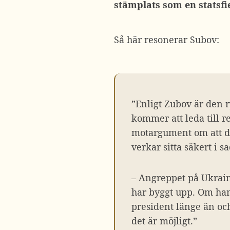
stämplats som en statsfi
Så här resonerar Subov:
”Enligt Zubov är den r
kommer att leda till r
motargument om att de
verkar sitta säkert i s
– Angreppet på Ukrain
har byggt upp. Om han 
president länge än oc
det är möjligt.”