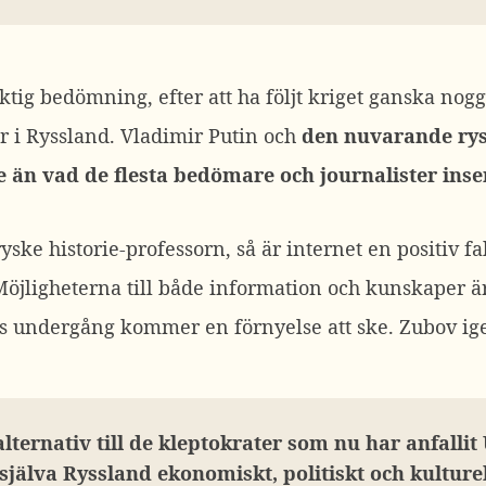
riktig bedömning, efter att ha följt kriget ganska nog
r i Ryssland. Vladimir Putin och
den nuvarande rysk
 än vad de flesta bedömare och journalister inser
ryske historie-professorn, så är internet en positiv fa
Möjligheterna till både information och kunskaper är 
s undergång kommer en förnyelse att ske. Zubov ig
 alternativ till de kleptokrater som nu har anfalli
själva Ryssland ekonomiskt, politiskt och kulturel