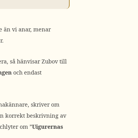
e än vi anar, menar
r.
ra, så hänvisar Zubov till
ingen
och endast
inakännare, skriver om
en korrekt beskrivning av
Schlyter om ”
Uigurernas