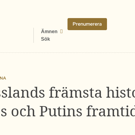
Prenumerera
Ämnen
Sök
INA
slands främsta his
s och Putins framtid