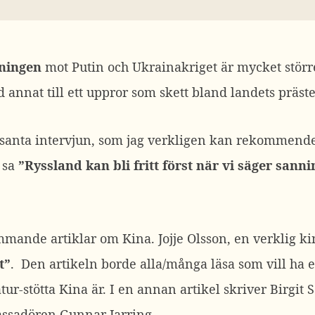
kningen
mot Putin och Ukrainakriget är mycket störr
annat till ett uppror som skett bland landets präste
tressanta intervjun, som jag verkligen kan rekommende
 sa
”Ryssland kan bli fritt först när vi säger sann
mmande artiklar om Kina. Jojje Olsson, en verklig k
t”
. Den artikeln borde alla/många läsa som vill ha 
tur-stötta Kina är. I en annan artikel skriver Birgit 
assadören Gunnar Jarring.