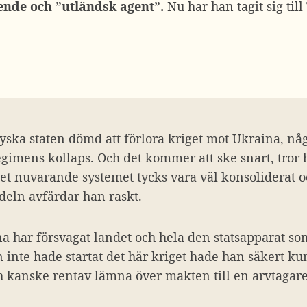
ende och ”utländsk agent”.
Nu har han tagit sig till
yska staten dömd att förlora kriget mot Ukraina, någ
egimens kollaps. Och det kommer att ske snart, tror
t nuvarande systemet tycks vara väl konsoliderat oc
adeln avfärdar han raskt.
a har försvagat landet och hela den statsapparat so
inte hade startat det här kriget hade han säkert ku
h kanske rentav lämna över makten till en arvtagare