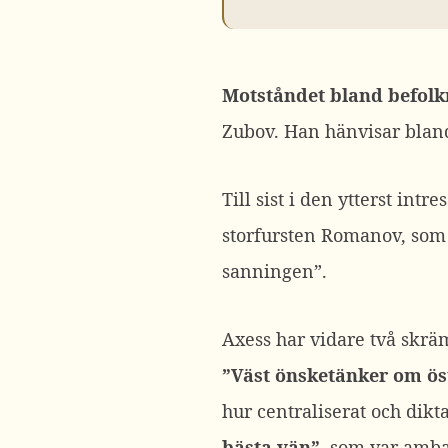
Motståndet bland befol
Zubov. Han hänvisar bland 
Till sist i den ytterst in
storfursten Romanov, som
sanningen”.
Axess har vidare två skrä
”Väst önsketänker om ös
hur centraliserat och dikta
bästa vän”
, som var amb