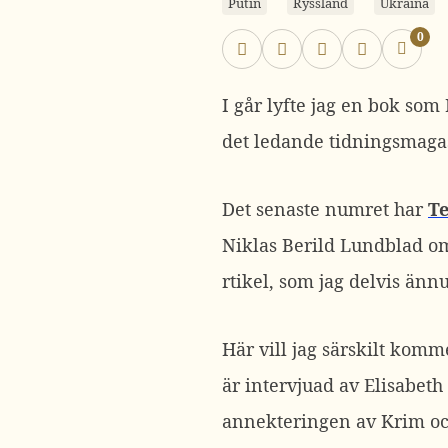
Putin
Ryssland
Ukraina
0
I går lyfte jag en bok som
det ledande tidningsmagas
Det senaste numret har
T
Niklas Berild Lundblad om 
rtikel, som jag delvis ännu
Här vill jag särskilt kom
är intervjuad av Elisabet
annekteringen av Krim och 