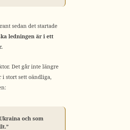
grant sedan det startade
a ledningen är i ett
.
ktor. Det går inte längre
i stort sett oändliga,
en:
t Ukraina och som
lt.”