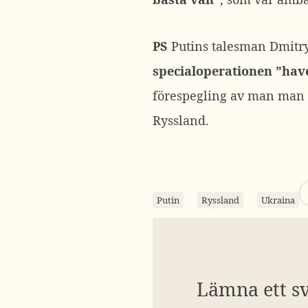
PS
Putins talesman Dmitry 
specialoperationen ”have
förespegling av man man f
Ryssland.
Putin
Ryssland
Ukraina
Lämna ett s