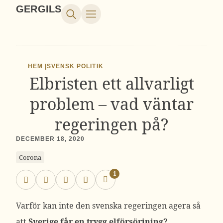
GERGILS
HEM |
SVENSK POLITIK
Elbristen ett allvarligt
problem – vad väntar
regeringen på?
DECEMBER 18, 2020
Corona
1
Varför kan inte den svenska regeringen agera så
att
Sverige får en trygg elförsörjning?