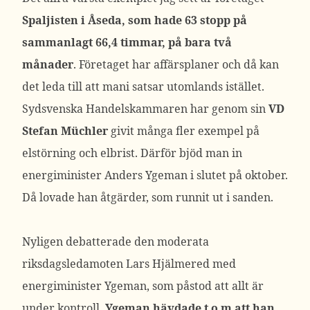
Spaljisten i Åseda, som hade 63 stopp på
sammanlagt 66,4 timmar, på bara två
månader
. Företaget har affärsplaner och då kan
det leda till att mani satsar utomlands istället.
Sydsvenska Handelskammaren har genom sin
VD
Stefan Müchler
givit många fler exempel på
elstörning och elbrist. Därför bjöd man in
energiminister Anders Ygeman i slutet på oktober.
Då lovade han åtgärder, som runnit ut i sanden.
Nyligen debatterade den moderata
riksdagsledamoten Lars Hjälmered med
energiminister Ygeman, som påstod att allt är
under kontroll.
Ygeman hävdade t o m att han