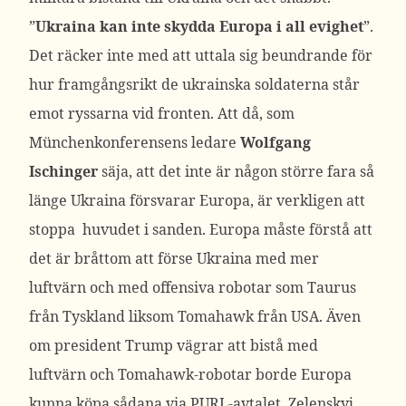
”
Ukraina kan inte skydda Europa i all evighet
”.
Det räcker inte med att uttala sig beundrande för
hur framgångsrikt de ukrainska soldaterna står
emot ryssarna vid fronten. Att då, som
Münchenkonferensens ledare
Wolfgang
Ischinger
säja, att det inte är någon större fara så
länge Ukraina försvarar Europa, är verkligen att
stoppa huvudet i sanden. Europa måste förstå att
det är bråttom att förse Ukraina med mer
luftvärn och med offensiva robotar som Taurus
från Tyskland liksom Tomahawk från USA. Även
om president Trump vägrar att bistå med
luftvärn och Tomahawk-robotar borde Europa
kunna köpa sådana via PURL-avtalet. Zelenskyj