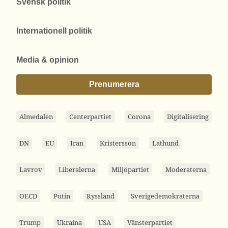
Svensk politik
Internationell politik
Media & opinion
Prenumerera
Almedalen
Centerpartiet
Corona
Digitalisering
DN
EU
Iran
Kristersson
Lathund
Lavrov
Liberalerna
Miljöpartiet
Moderaterna
OECD
Putin
Ryssland
Sverigedemokraterna
Trump
Ukraina
USA
Vänsterpartiet