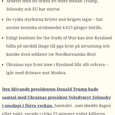
Arbetet med att ordna ett möte mellan Trump,
Zelensky och EU har startat
De ryska styrkorna bryter mot krigets lagar – har
använt kemiska stridsmedel 4.613 gånger hittills.
Enligt Institute for the Study of War kan inte Ryssland
hålla på särskilt länge till pga brist på utrustning och
kanske även soldater (se Nordkoreanska dito)
Ukrainas nya front inne i Ryssland blir allt svårare –
igår med drönare mot Moskva
Den blivande presidenten Donald Trump hade
samtal med Ukrainas president Volodymyr Zelensky
i onsdags i förra veckan.
Samtalet , som skedde dagen
efter valet, varade i cirka 25 minuter, enligt källorna.