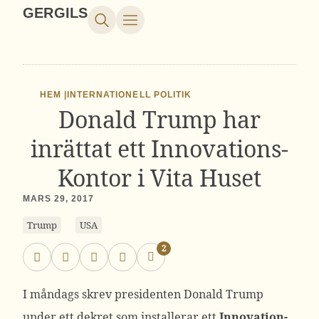
GERGILS
HEM |
INTERNATIONELL POLITIK
Donald Trump har
inrättat ett Innovations-
Kontor i Vita Huset
MARS 29, 2017
Trump
USA
2
I måndags skrev presidenten Donald Trump
under ett dekret som installerar ett
Innovation-