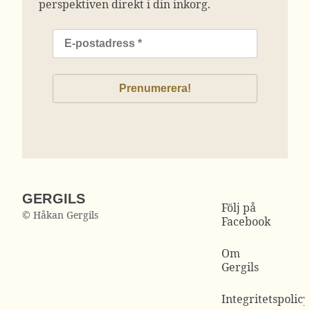
perspektiven direkt i din inkorg.
GERGILS
Följ på
© Håkan Gergils
Facebook
Om
Gergils
Integritetspolicy