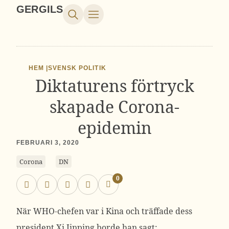
GERGILS
HEM |
SVENSK POLITIK
Diktaturens förtryck
skapade Corona-
epidemin
FEBRUARI 3, 2020
Corona
DN
0
När WHO-chefen var i Kina och träffade dess
president Xi Jinping borde han sagt: