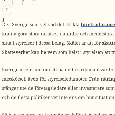
1
De i Sverige som vet vad det strikta
företrädarans
kunna göra stora insatser i mindre och medelstora f
sitta i styrelser i dessa bolag. Skälet är att för
skatt
Skatteverket kan be vem som helst i styrelsen att t
Sverige är ensamt om att ha detta strikta ansvar fö
misskötsel, även för styrelseledamöter. Från
näring
stänger ute de företagsledare eller investerare som 
och de flesta politiker vet inte ens om hur situation
Så här reagerar en framgångsrik företagsledare som