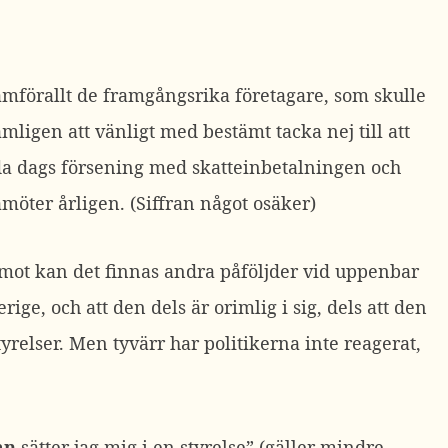
ramförallt de framgångsrika företagare, som skulle
mligen att vänligt med bestämt tacka nej till att
nda dags försening med skatteinbetalningen och
amöter årligen. (Siffran något osäker)
emot kan det finnas andra påföljder vid uppenbar
rige, och att den dels är orimlig i sig, dels att den
yrelser. Men tyvärr har politikerna inte reagerat,
mn
sätter jag mig i en styrelse” (gäller mindre