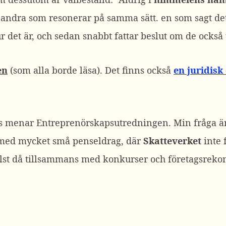
 andra som resonerar på samma sätt. en som sagt det
hur det är, och sedan snabbt fattar beslut om de också 
en
(som alla borde läsa). Det finns också
en juridisk
s menar Entreprenörskapsutredningen. Min fråga är: V
 med mycket små penseldrag, där
Skatteverket
inte 
elst då tillsammans med konkurser och företagsreko