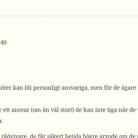
:40
ter kan bli personligt ansvariga, men för de ägare 
tt ansvar (om än väl stort) de kan inte tiga när de v
.
m rådgivare, de får säkert betala högre arvode om d