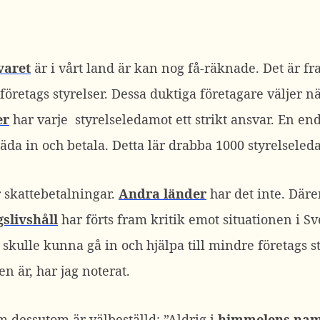
varet
är i vårt land är kan nog få-räknade. Det är f
öretags styrelser. Dessa duktiga företagare väljer nä
er
har varje styrelseledamot ett strikt ansvar. En e
räda in och betala. Detta lär drabba 1000 styrelseled
r skattebetalningar.
Andra länder
har det inte. Där
slivshåll
har förts fram kritik emot situationen i Sve
skulle kunna gå in och hjälpa till mindre företags st
en är, har jag noterat.
 dessutom är välbeställd: ”Aldrig i
himmelens na