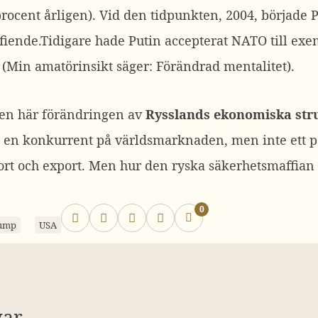
rocent årligen). Vid den tidpunkten, 2004, började 
fiende.Tidigare hade Putin accepterat NATO till exe
r. (Min amatörinsikt säger: Förändrad mentalitet).
en här förändringen av
Rysslands ekonomiska str
 en konkurrent på världsmarknaden, men inte ett pot
rt och export. Men hur den ryska säkerhetsmaffia
0
ump
USA
var