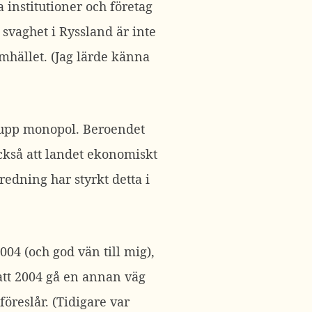
a institutioner och företag
vaghet i Ryssland är inte
amhället. (Jag lärde känna
ta upp monopol. Beroendet
ckså att landet ekonomiskt
edning har styrkt detta i
04 (och god vän till mig),
 att 2004 gå en annan väg
reslår. (Tidigare var