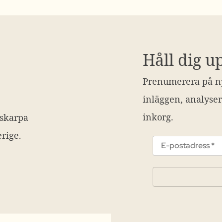
Håll dig u
Prenumerera på ny
inläggen, analyser
inkorg.
 skarpa
rige.