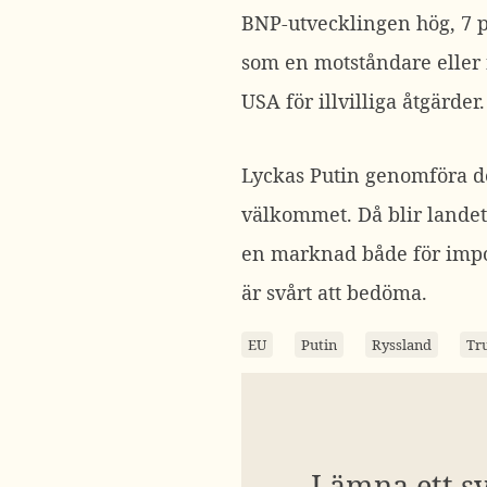
BNP-utvecklingen hög, 7 p
som en motståndare eller 
USA för illvilliga åtgärde
Lyckas Putin genomföra d
välkommet. Då blir landet
en marknad både för impo
är svårt att bedöma.
EU
Putin
Ryssland
Tr
Lämna ett s