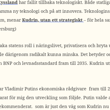
Ryssland
har fallit tillbaka teknologiskt. Både statlig
ma ny teknologi och på att innovera. Teknologins s
lem, menar
Kudrin, utan ett strategiskt
– för hela s
ersburg)
lbaka statens roll i näringslivet, privatisera och bry
lle därigenom radikalt kunna minska. Det betyder o
n BNP och levnadsstandard fram till 2035. Kudrin utr
ar Vladimir Putins ekonomiska rådgivare fram till 20
klarat för mig den utveckling som följde. Putin valde
ekommenderat. som är just den väg som Kudrin nu fö