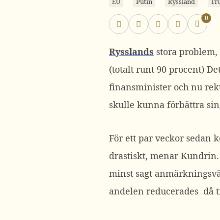
EU
Putin
Ryssland
Tr
0
Rysslands
stora problem, 
(totalt runt 90 procent) D
finansminister och nu rekt
skulle kunna förbättra sin
För ett par veckor sedan 
drastiskt, menar Kundrin. 
minst sagt anmärkningsvärt
andelen reducerades då ti