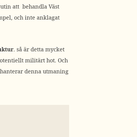
Putin att behandla Väst
mpel, och inte anklagat
uktur
. så är detta mycket
entiellt militärt hot. Och
n hanterar denna utmaning