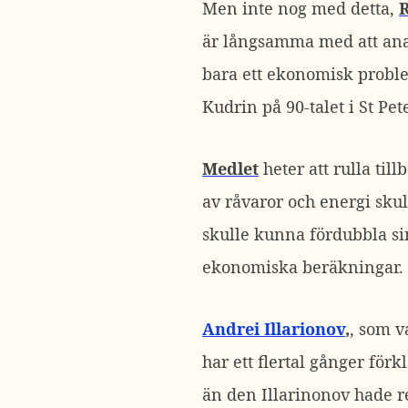
Men inte nog med detta,
är långsamma med att anam
bara ett ekonomisk prob
Kudrin på 90-talet i St Pet
Medlet
heter att rulla til
av råvaror och energi sku
skulle kunna fördubbla si
ekonomiska beräkningar.
Andrei Illarionov
,
, som v
har ett flertal gånger för
än den Illarinonov hade r