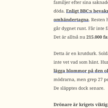
familjer efter sina saknade
döda.
Enligt BBC:s bevak
omhändertagna
. Resten 
går dygnet runt. Får inte 
Det är alltså nu
215.000 fa
Detta är en krutdurk. Sold
inte vet vad som hänt. Hu
lägga blommor på den o
mödrarna, men grep 27 per
De släpptes dock senare.
Drönare är krigets vikti