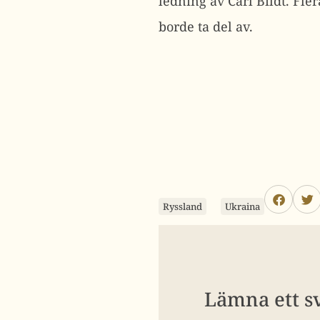
ledning av Carl Bildt. Fle
borde ta del av.
Ryssland
Ukraina
Lämna ett s