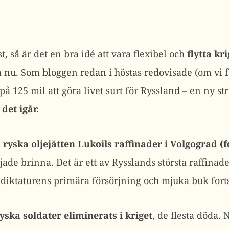
, så är det en bra idé att vara flexibel och
flytta kri
 nu. Som bloggen redan i höstas redovisade (om vi 
 125 mil att göra livet surt för Ryssland – en ny st
det igår.
n
ryska oljejätten Lukoils raffinader i Volgograd (
ade brinna. Det är ett av Rysslands största raffinad
diktaturens primära försörjning och mjuka buk fortsä
ryska soldater eliminerats i kriget
, de flesta döda.