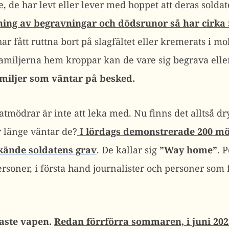
, de har levt eller lever med hoppet att deras soldater
ning av begravningar och dödsrunor så har cirka 5
har fått ruttna bort på slagfältet eller kremerats i m
familjerna hem kroppar kan de vare sig begrava eller
miljer som väntar på besked.
atmödrar är inte att leka med. Nu finns det alltså d
r länge väntar de?
I lördags demonstrerade 200 m
kände soldatens grav
. De kallar sig
”Way home”
. 
soner, i första hand journalister och personer som
gaste vapen.
Redan förrförra sommaren, i juni 202