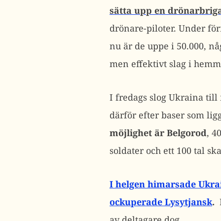
sätta upp en drönarbrig
drönare-piloter. Under fö
nu är de uppe i 50.000, n
men effektivt slag i hemm
I fredags slog Ukraina till
därför efter baser som lig
möjlighet är Belgorod
, 4
soldater och ett 100 tal sk
I helgen himarsade Ukra
ockuperade Lysytjansk
.
av deltagare dog.