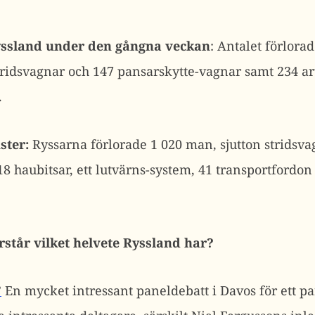
Ryssland under den gångna veckan
: Antalet förlora
tridsvagnar och 147 pansarskytte-vagnar samt 234 art
.
ster:
Ryssarna förlorade 1 020 man, sjutton stridsva
18 haubitsar, ett lutvärns-system, 41 transportfordon
rstår vilket helvete Ryssland har?
”
En mycket intressant paneldebatt i Davos för ett p