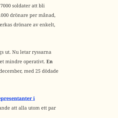
000 soldater att bli
0.000 drönare per månad,
erkas drönare av enkelt,
gs ut. Nu letar ryssarna
get mindre operativt.
En
0 december, med 25 dödade
presentanter i
ande att alla utom ett par