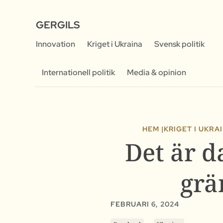
GERGILS
Innovation
Kriget i Ukraina
Svensk politik
Internationell politik
Media & opinion
HEM |
KRIGET I UKRA
Det är d
grä
FEBRUARI 6, 2024