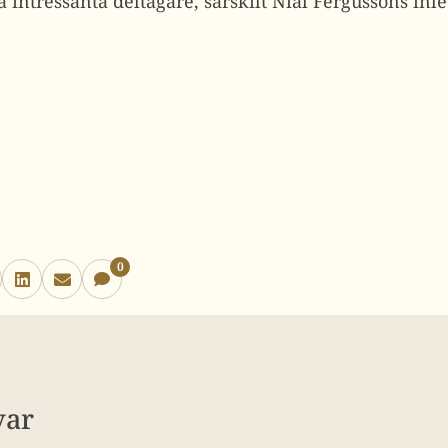
ra intressanta deltagare, särskilt Nial Fergussons i
0
var