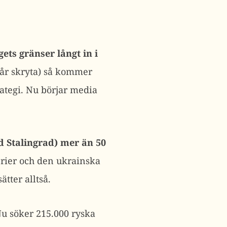
gets gränser långt in i
får skryta) så kommer
rategi. Nu börjar media
fd Stalingrad) mer än 50
erier och den ukrainska
tter alltså.
 Nu söker 215.000 ryska