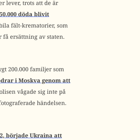
 lever, trots att de är
0.000 döda blivit
obila fält-krematorier, som
 få ersättning av staten.
rygt 200.000 familjer som
ödrar i Moskva genom att
Polisen vågade sig inte på
 fotograferade händelsen.
2, började Ukraina att