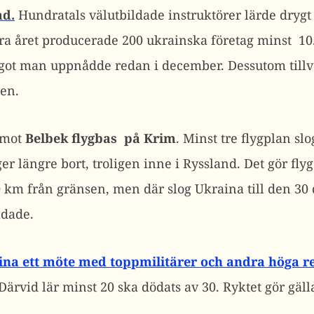
ad.
Hundratals välutbildade instruktörer lärde drygt 7
rra året producerade 200 ukrainska företag minst 1
ågot man uppnådde redan i december. Dessutom tillv
en.
 mot
Belbek flygbas på Krim
. Minst tre flygplan slo
ger längre bort, troligen inne i Ryssland. Det gör fly
0 km från gränsen, men där slog Ukraina till den 3
adade.
ina ett möte med toppmilitärer och andra höga re
Därvid lär minst 20 ska dödats av 30. Ryktet gör gäll