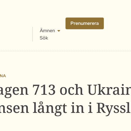
Prenumerera
Ämnen
Sök
INA
agen 713 och Ukrain
nsen långt in i Ryss