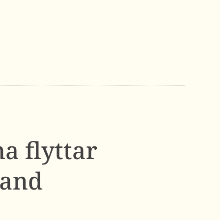
a flyttar
land