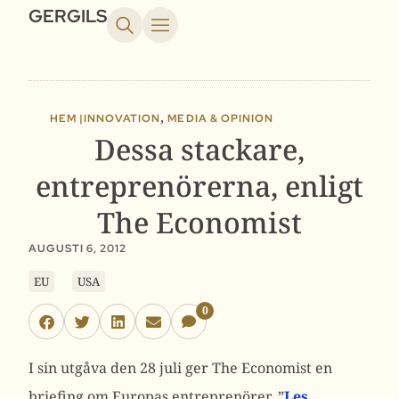
GERGILS
,
HEM |
INNOVATION
MEDIA & OPINION
Dessa stackare,
entreprenörerna, enligt
The Economist
AUGUSTI 6, 2012
EU
USA
0
I sin utgåva den 28 juli ger The Economist en
briefing om Europas entreprenörer. ”
Les