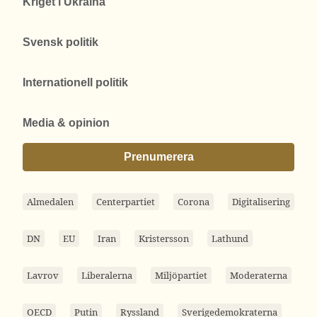
Kriget i Ukraina
Svensk politik
Internationell politik
Media & opinion
Prenumerera
Almedalen
Centerpartiet
Corona
Digitalisering
DN
EU
Iran
Kristersson
Lathund
Lavrov
Liberalerna
Miljöpartiet
Moderaterna
OECD
Putin
Ryssland
Sverigedemokraterna