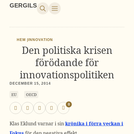
GERGILS
HEM |
INNOVATION
Den politiska krisen
förödande för
innovationspolitiken
DECEMBER 15, 2014
EU
OECD
0
Klas Eklund varnar i sin
krönika i förra veckan i
Fokus
för den negativa effekt