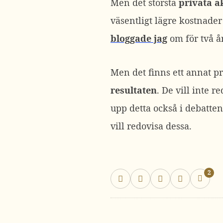
Men det största
privata
a
väsentligt lägre kostnader
bloggade jag
om för två år
Men det finns ett annat p
resultaten
. De vill inte 
upp detta också i debatte
vill redovisa dessa.
2