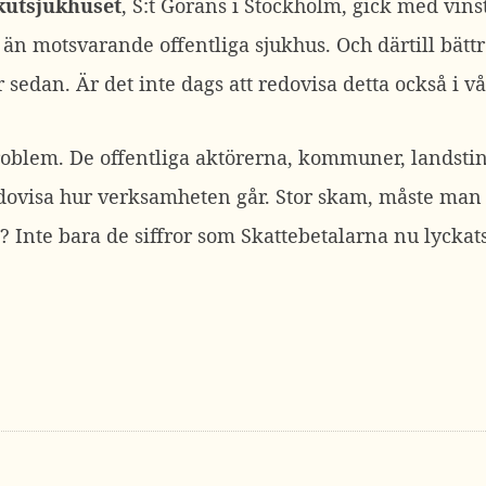
kutsjukhuset
, S:t Görans i Stockholm, gick med vin
 än motsvarande offentliga sjukhus. Och därtill bättr
 sedan. Är det inte dags att redovisa detta också i v
roblem. De offentliga aktörerna, kommuner, landsti
redovisa hur verksamheten går. Stor skam, måste man 
n? Inte bara de siffror som Skattebetalarna nu lyck