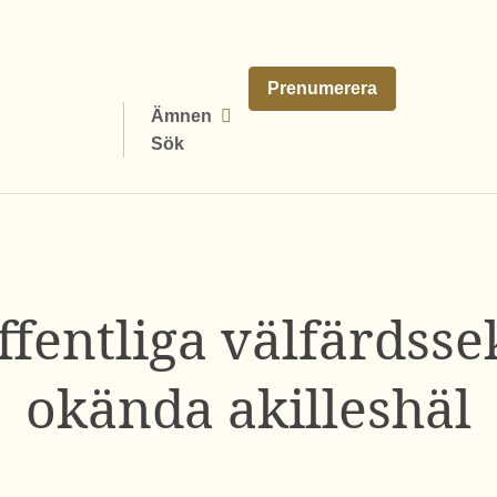
Prenumerera
Ämnen
Sök
ffentliga välfärdsse
okända akilleshäl