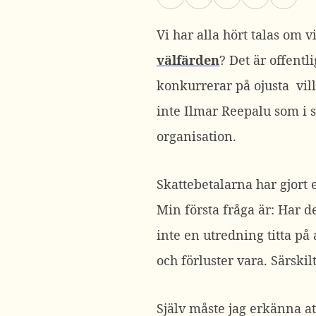
Vi har alla hört talas om 
välfärden
? Det är offent
konkurrerar på ojusta vil
inte Ilmar Reepalu som i s
organisation.
Skattebetalarna har gjort 
Min första fråga är: Har d
inte en utredning titta på
och förluster vara. Särskil
Själv måste jag erkänna at