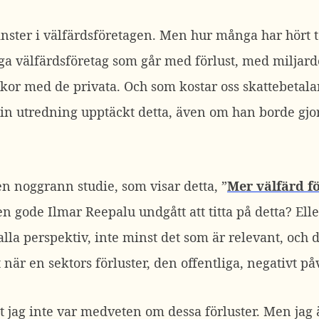
vinster i välfärdsföretagen. Men hur många har hört
liga välfärdsföretag som går med förlust, med miljard
lkor med de privata. Och som kostar oss skattebetala
in utredning upptäckt detta, även om han borde gjor
en noggrann studie, som visar detta, ”
Mer välfärd f
en gode Ilmar Reepalu undgått att titta på detta? El
 alla perspektiv, inte minst det som är relevant, och 
t när en sektors förluster, den offentliga, negativt p
t jag inte var medveten om dessa förluster. Men jag 