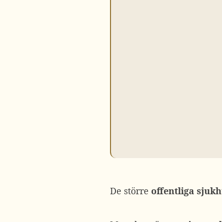
De större
offentliga
sjuk