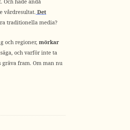
st. Och hade ändå
e vårdresultat.
Det
åra traditionella media?
ng och regioner,
mörkar
säga, och varför inte ta
ats gräva fram. Om man nu