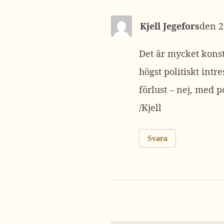
Kjell Jegefors
2
Det är mycket konsti
högst politiskt intr
förlust – nej, med p
/Kjell
Svara