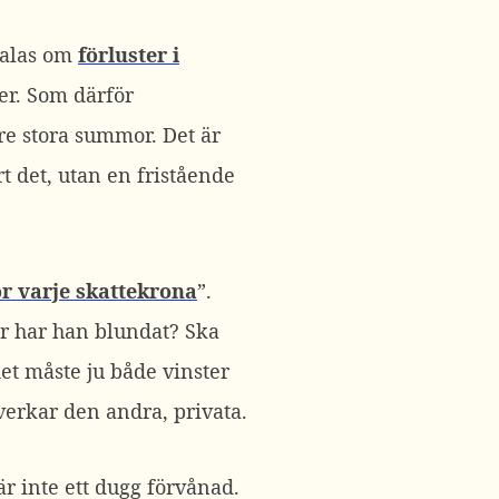
 talas om
förluster i
er. Som därför
re stora summor. Det är
t det, utan en fristående
ör varje skattekrona
”.
ler har han blundat? Ska
det måste ju både vinster
åverkar den andra, privata.
är inte ett dugg förvånad.