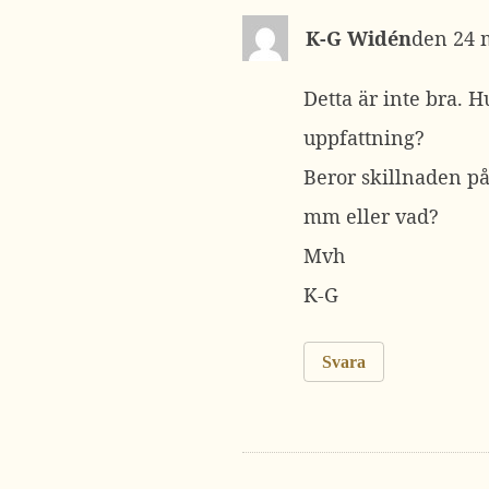
K-G Widén
24 
Detta är inte bra. H
uppfattning?
Beror skillnaden på
mm eller vad?
Mvh
K-G
Svara