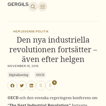
GERGILS
HEM |
SVENSK POLITIK
Den nya industriella
revolutionen fortsätter –
även efter helgen
NOVEMBER 18, 2016
Digitalisering
OECD
0
OECD
och den svenska regeringens konferens om
”
The Next Industrial Revolution”
fortsatte