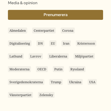
Media & opinion
Prenumerera
Almedalen
Centerpartiet
Corona
Digitalisering
DN
EU
Iran
Kristersson
Lathund
Lavrov
Liberalerna
Miljöpartiet
Moderaterna
OECD
Putin
Ryssland
Sverigedemokraterna
Trump
Ukraina
USA
Vänsterpartiet
Zelensky